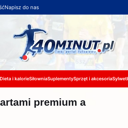
ść
Napisz do nas
Dieta i kalorie
Siłownia
Suplementy
Sprzęt i akcesoria
Sylwetk
artami premium a