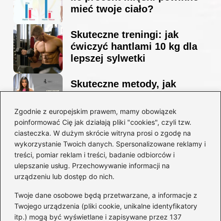
mieć twoje ciało?
Skuteczne treningi: jak
ćwiczyć hantlami 10 kg dla
lepszej sylwetki
Skuteczne metody, jak
schudnąć i wyrzeźbić
sylwetkę w zaledwie 90 dni
Zgodnie z europejskim prawem, mamy obowiązek
poinformować Cię jak działają pliki "cookies", czyli tzw.
ciasteczka. W dużym skrócie witryna prosi o zgodę na
Idealny garnitur: jak dobrać
wykorzystanie Twoich danych. Spersonalizowane reklamy i
go do swojej sylwetki?
treści, pomiar reklam i treści, badanie odbiorców i
ulepszanie usług. Przechowywanie informacji na
urządzeniu lub dostęp do nich.
Kategorie
Twoje dane osobowe będą przetwarzane, a informacje z
Twojego urządzenia (pliki cookie, unikalne identyfikatory
itp.) mogą być wyświetlane i zapisywane przez 137
Dieta i kalorie
(221)