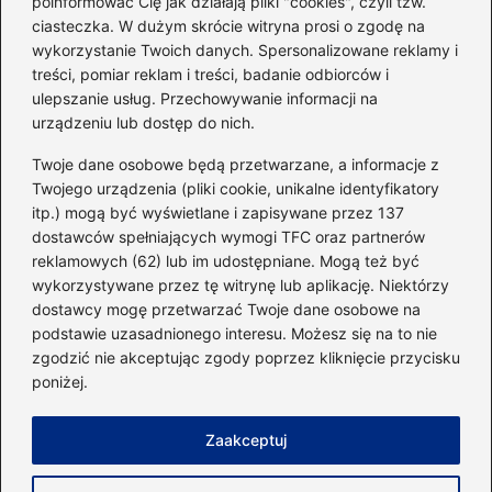
poinformować Cię jak działają pliki "cookies", czyli tzw.
ciasteczka. W dużym skrócie witryna prosi o zgodę na
Idealny garnitur: jak dobrać
wykorzystanie Twoich danych. Spersonalizowane reklamy i
go do swojej sylwetki?
treści, pomiar reklam i treści, badanie odbiorców i
ulepszanie usług. Przechowywanie informacji na
urządzeniu lub dostęp do nich.
Kategorie
Twoje dane osobowe będą przetwarzane, a informacje z
Twojego urządzenia (pliki cookie, unikalne identyfikatory
itp.) mogą być wyświetlane i zapisywane przez 137
Dieta i kalorie
(221)
dostawców spełniających wymogi TFC oraz partnerów
Fitness
(236)
reklamowych (62) lub im udostępniane. Mogą też być
Siłownia
(101)
wykorzystywane przez tę witrynę lub aplikację. Niektórzy
Sport
(60)
dostawcy mogę przetwarzać Twoje dane osobowe na
podstawie uzasadnionego interesu. Możesz się na to nie
Sprzęt i akcesoria
(25)
zgodzić nie akceptując zgody poprzez kliknięcie przycisku
Suplementy
(38)
poniżej.
Sylwetka i trening
(18)
Zaakceptuj