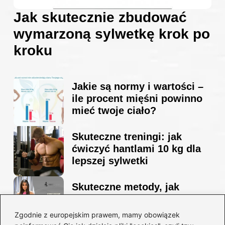
Jak skutecznie zbudować
wymarzoną sylwetkę krok po
kroku
Jakie są normy i wartości –
ile procent mięśni powinno
mieć twoje ciało?
Skuteczne treningi: jak
ćwiczyć hantlami 10 kg dla
lepszej sylwetki
Skuteczne metody, jak
schudnąć i wyrzeźbić
sylwetkę w zaledwie 90 dni
Zgodnie z europejskim prawem, mamy obowiązek