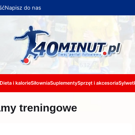
ść
Napisz do nas
Dieta i kalorie
Siłownia
Suplementy
Sprzęt i akcesoria
Sylwetk
amy treningowe