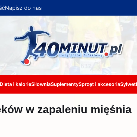
ść
Napisz do nas
Dieta i kalorie
Siłownia
Suplementy
Sprzęt i akcesoria
Sylwetk
eków w zapaleniu mięśnia