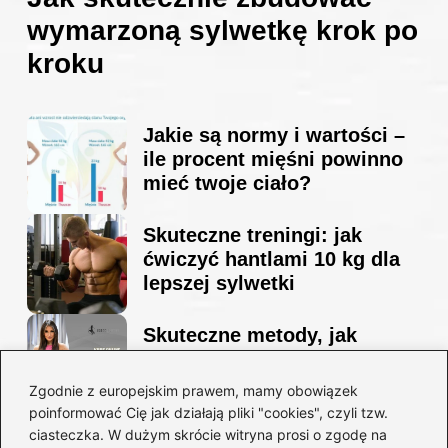
wymarzoną sylwetkę krok po
kroku
Jakie są normy i wartości –
ile procent mięśni powinno
mieć twoje ciało?
Skuteczne treningi: jak
ćwiczyć hantlami 10 kg dla
lepszej sylwetki
Skuteczne metody, jak
schudnąć i wyrzeźbić
sylwetkę w zaledwie 90 dni
Zgodnie z europejskim prawem, mamy obowiązek
poinformować Cię jak działają pliki "cookies", czyli tzw.
ciasteczka. W dużym skrócie witryna prosi o zgodę na
Idealny garnitur: jak dobrać