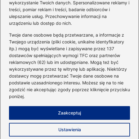
wykorzystanie Twoich danych. Spersonalizowane reklamy i
go do swojej sylwetki?
treści, pomiar reklam i treści, badanie odbiorców i
ulepszanie usług. Przechowywanie informacji na
urządzeniu lub dostęp do nich.
Kategorie
Twoje dane osobowe będą przetwarzane, a informacje z
Twojego urządzenia (pliki cookie, unikalne identyfikatory
itp.) mogą być wyświetlane i zapisywane przez 137
Dieta i kalorie
(221)
dostawców spełniających wymogi TFC oraz partnerów
Fitness
(236)
reklamowych (62) lub im udostępniane. Mogą też być
Siłownia
(101)
wykorzystywane przez tę witrynę lub aplikację. Niektórzy
Sport
(60)
dostawcy mogę przetwarzać Twoje dane osobowe na
podstawie uzasadnionego interesu. Możesz się na to nie
Sprzęt i akcesoria
(25)
zgodzić nie akceptując zgody poprzez kliknięcie przycisku
Suplementy
(38)
poniżej.
Sylwetka i trening
(18)
Zaakceptuj
Strona główna
Zasady użytkowania
Prywatność
Ustawienia
Napisz do nas