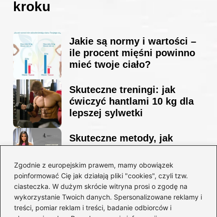
kroku
Jakie są normy i wartości –
ile procent mięśni powinno
mieć twoje ciało?
Skuteczne treningi: jak
ćwiczyć hantlami 10 kg dla
lepszej sylwetki
Skuteczne metody, jak
schudnąć i wyrzeźbić
sylwetkę w zaledwie 90 dni
Zgodnie z europejskim prawem, mamy obowiązek
poinformować Cię jak działają pliki "cookies", czyli tzw.
ciasteczka. W dużym skrócie witryna prosi o zgodę na
Idealny garnitur: jak dobrać
wykorzystanie Twoich danych. Spersonalizowane reklamy i
go do swojej sylwetki?
treści, pomiar reklam i treści, badanie odbiorców i