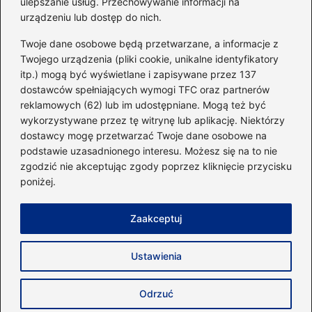
ulepszanie usług. Przechowywanie informacji na
urządzeniu lub dostęp do nich.
Kategorie
Twoje dane osobowe będą przetwarzane, a informacje z
Twojego urządzenia (pliki cookie, unikalne identyfikatory
itp.) mogą być wyświetlane i zapisywane przez 137
Dieta i kalorie
(221)
dostawców spełniających wymogi TFC oraz partnerów
Fitness
(236)
reklamowych (62) lub im udostępniane. Mogą też być
Siłownia
(101)
wykorzystywane przez tę witrynę lub aplikację. Niektórzy
Sport
(60)
dostawcy mogę przetwarzać Twoje dane osobowe na
podstawie uzasadnionego interesu. Możesz się na to nie
Sprzęt i akcesoria
(25)
zgodzić nie akceptując zgody poprzez kliknięcie przycisku
Suplementy
(38)
poniżej.
Sylwetka i trening
(18)
Zaakceptuj
Strona główna
Zasady użytkowania
Prywatność
Ustawienia
Napisz do nas
Copyright © 2026 40minut.pl
Odrzuć