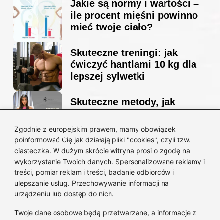
Jakie są normy i wartości –
ile procent mięśni powinno
mieć twoje ciało?
Skuteczne treningi: jak
ćwiczyć hantlami 10 kg dla
lepszej sylwetki
Skuteczne metody, jak
schudnąć i wyrzeźbić
sylwetkę w zaledwie 90 dni
Zgodnie z europejskim prawem, mamy obowiązek
poinformować Cię jak działają pliki "cookies", czyli tzw.
ciasteczka. W dużym skrócie witryna prosi o zgodę na
Idealny garnitur: jak dobrać
wykorzystanie Twoich danych. Spersonalizowane reklamy i
go do swojej sylwetki?
treści, pomiar reklam i treści, badanie odbiorców i
ulepszanie usług. Przechowywanie informacji na
urządzeniu lub dostęp do nich.
Kategorie
Twoje dane osobowe będą przetwarzane, a informacje z