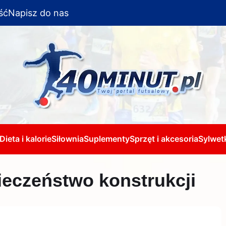
ść
Napisz do nas
Dieta i kalorie
Siłownia
Suplementy
Sprzęt i akcesoria
Sylwetk
ieczeństwo konstrukcji