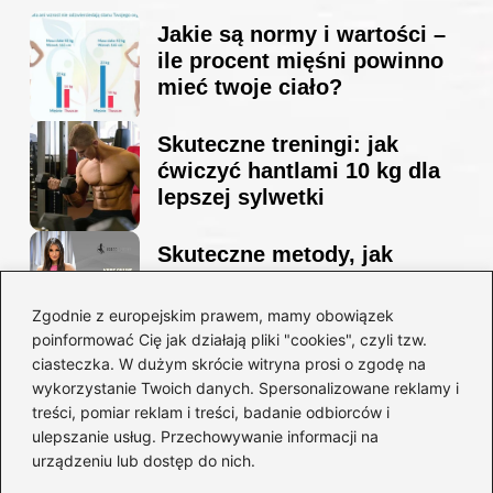
Jakie są normy i wartości –
ile procent mięśni powinno
mieć twoje ciało?
Skuteczne treningi: jak
ćwiczyć hantlami 10 kg dla
lepszej sylwetki
Skuteczne metody, jak
schudnąć i wyrzeźbić
sylwetkę w zaledwie 90 dni
Zgodnie z europejskim prawem, mamy obowiązek
poinformować Cię jak działają pliki "cookies", czyli tzw.
ciasteczka. W dużym skrócie witryna prosi o zgodę na
Idealny garnitur: jak dobrać
wykorzystanie Twoich danych. Spersonalizowane reklamy i
go do swojej sylwetki?
treści, pomiar reklam i treści, badanie odbiorców i
ulepszanie usług. Przechowywanie informacji na
urządzeniu lub dostęp do nich.