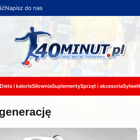
ść
Napisz do nas
Dieta i kalorie
Siłownia
Suplementy
Sprzęt i akcesoria
Sylwetk
generację