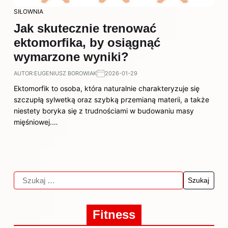
SIŁOWNIA
Jak skutecznie trenować
ektomorfika, by osiągnąć
wymarzone wyniki?
AUTOR:
EUGENIUSZ BOROWIAK
2026-01-29
Ektomorfik to osoba, która naturalnie charakteryzuje się
szczupłą sylwetką oraz szybką przemianą materii, a także
niestety boryka się z trudnościami w budowaniu masy
mięśniowej.…
Fitness