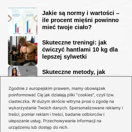
Jakie są normy i wartości –
ile procent mięśni powinno
mieć twoje ciało?
Skuteczne treningi: jak
ćwiczyć hantlami 10 kg dla
lepszej sylwetki
Skuteczne metody, jak
schudnąć i wyrzeźbić
sylwetkę w zaledwie 90 dni
Zgodnie z europejskim prawem, mamy obowiązek
poinformować Cię jak działają pliki "cookies", czyli tzw.
ciasteczka. W dużym skrócie witryna prosi o zgodę na
Idealny garnitur: jak dobrać
wykorzystanie Twoich danych. Spersonalizowane reklamy i
go do swojej sylwetki?
treści, pomiar reklam i treści, badanie odbiorców i
ulepszanie usług. Przechowywanie informacji na
urządzeniu lub dostęp do nich.