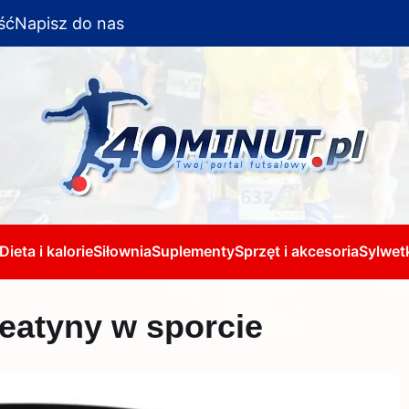
ść
Napisz do nas
Dieta i kalorie
Siłownia
Suplementy
Sprzęt i akcesoria
Sylwetk
eatyny w sporcie