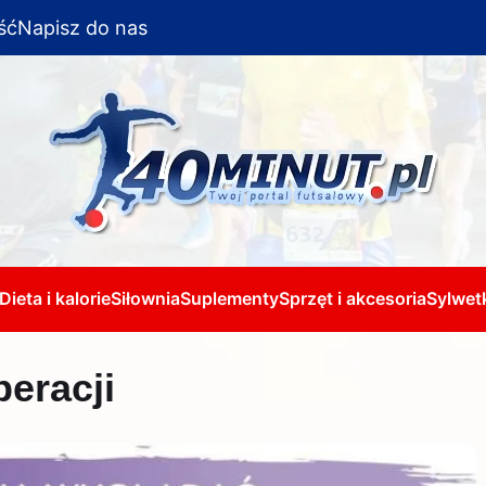
ść
Napisz do nas
Dieta i kalorie
Siłownia
Suplementy
Sprzęt i akcesoria
Sylwetk
eracji