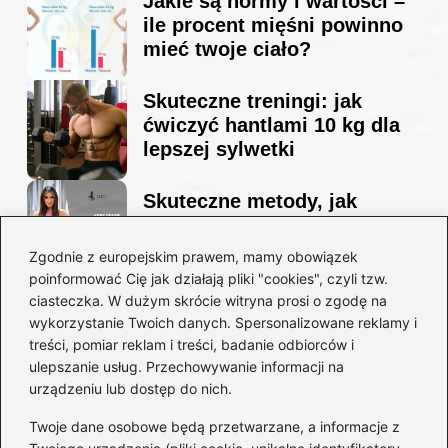
Jakie są normy i wartości –
ile procent mięśni powinno
mieć twoje ciało?
Skuteczne treningi: jak
ćwiczyć hantlami 10 kg dla
lepszej sylwetki
Skuteczne metody, jak
schudnąć i wyrzeźbić
sylwetkę w zaledwie 90 dni
Zgodnie z europejskim prawem, mamy obowiązek
poinformować Cię jak działają pliki "cookies", czyli tzw.
ciasteczka. W dużym skrócie witryna prosi o zgodę na
Idealny garnitur: jak dobrać
wykorzystanie Twoich danych. Spersonalizowane reklamy i
go do swojej sylwetki?
treści, pomiar reklam i treści, badanie odbiorców i
ulepszanie usług. Przechowywanie informacji na
urządzeniu lub dostęp do nich.
Kategorie
Twoje dane osobowe będą przetwarzane, a informacje z