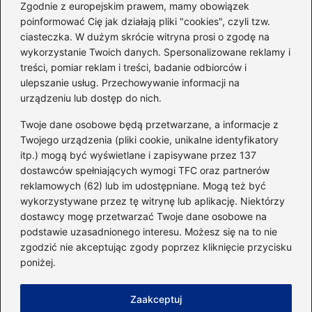
sylwetkę w zaledwie 90 dni
Zgodnie z europejskim prawem, mamy obowiązek
poinformować Cię jak działają pliki "cookies", czyli tzw.
ciasteczka. W dużym skrócie witryna prosi o zgodę na
Idealny garnitur: jak dobrać
wykorzystanie Twoich danych. Spersonalizowane reklamy i
go do swojej sylwetki?
treści, pomiar reklam i treści, badanie odbiorców i
ulepszanie usług. Przechowywanie informacji na
urządzeniu lub dostęp do nich.
Kategorie
Twoje dane osobowe będą przetwarzane, a informacje z
Twojego urządzenia (pliki cookie, unikalne identyfikatory
itp.) mogą być wyświetlane i zapisywane przez 137
Dieta i kalorie
(221)
dostawców spełniających wymogi TFC oraz partnerów
Fitness
(236)
reklamowych (62) lub im udostępniane. Mogą też być
Siłownia
(101)
wykorzystywane przez tę witrynę lub aplikację. Niektórzy
Sport
(60)
dostawcy mogę przetwarzać Twoje dane osobowe na
podstawie uzasadnionego interesu. Możesz się na to nie
Sprzęt i akcesoria
(25)
zgodzić nie akceptując zgody poprzez kliknięcie przycisku
Suplementy
(38)
poniżej.
Sylwetka i trening
(18)
Zaakceptuj