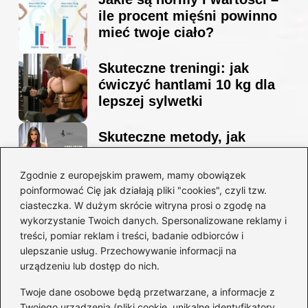
ile procent mięśni powinno
mieć twoje ciało?
Skuteczne treningi: jak
ćwiczyć hantlami 10 kg dla
lepszej sylwetki
Skuteczne metody, jak
schudnąć i wyrzeźbić
sylwetkę w zaledwie 90 dni
Zgodnie z europejskim prawem, mamy obowiązek
poinformować Cię jak działają pliki "cookies", czyli tzw.
ciasteczka. W dużym skrócie witryna prosi o zgodę na
Idealny garnitur: jak dobrać
wykorzystanie Twoich danych. Spersonalizowane reklamy i
go do swojej sylwetki?
treści, pomiar reklam i treści, badanie odbiorców i
ulepszanie usług. Przechowywanie informacji na
urządzeniu lub dostęp do nich.
Kategorie
Twoje dane osobowe będą przetwarzane, a informacje z
Twojego urządzenia (pliki cookie, unikalne identyfikatory