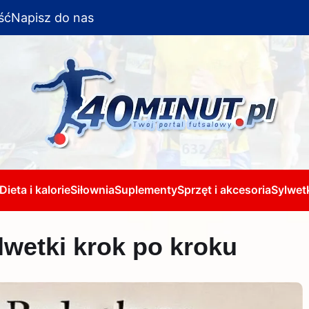
ść
Napisz do nas
Dieta i kalorie
Siłownia
Suplementy
Sprzęt i akcesoria
Sylwetk
lwetki krok po kroku