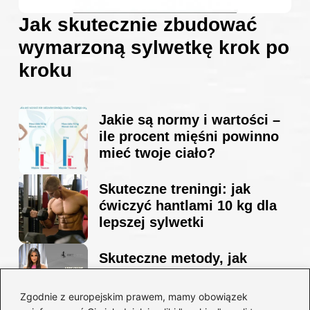
Jak skutecznie zbudować
wymarzoną sylwetkę krok po
kroku
Jakie są normy i wartości –
ile procent mięśni powinno
mieć twoje ciało?
Skuteczne treningi: jak
ćwiczyć hantlami 10 kg dla
lepszej sylwetki
Skuteczne metody, jak
schudnąć i wyrzeźbić
sylwetkę w zaledwie 90 dni
Zgodnie z europejskim prawem, mamy obowiązek