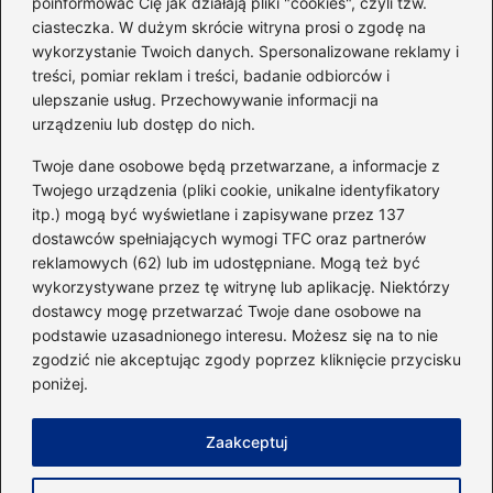
poinformować Cię jak działają pliki "cookies", czyli tzw.
ciasteczka. W dużym skrócie witryna prosi o zgodę na
Idealny garnitur: jak dobrać
wykorzystanie Twoich danych. Spersonalizowane reklamy i
go do swojej sylwetki?
treści, pomiar reklam i treści, badanie odbiorców i
ulepszanie usług. Przechowywanie informacji na
urządzeniu lub dostęp do nich.
Kategorie
Twoje dane osobowe będą przetwarzane, a informacje z
Twojego urządzenia (pliki cookie, unikalne identyfikatory
itp.) mogą być wyświetlane i zapisywane przez 137
Dieta i kalorie
(221)
dostawców spełniających wymogi TFC oraz partnerów
Fitness
(236)
reklamowych (62) lub im udostępniane. Mogą też być
Siłownia
(101)
wykorzystywane przez tę witrynę lub aplikację. Niektórzy
Sport
(60)
dostawcy mogę przetwarzać Twoje dane osobowe na
podstawie uzasadnionego interesu. Możesz się na to nie
Sprzęt i akcesoria
(25)
zgodzić nie akceptując zgody poprzez kliknięcie przycisku
Suplementy
(38)
poniżej.
Sylwetka i trening
(18)
Zaakceptuj