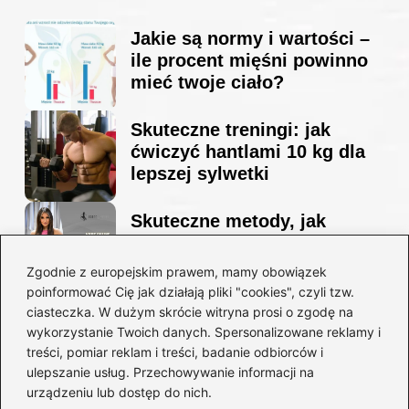
Jakie są normy i wartości –
ile procent mięśni powinno
mieć twoje ciało?
Skuteczne treningi: jak
ćwiczyć hantlami 10 kg dla
lepszej sylwetki
Skuteczne metody, jak
schudnąć i wyrzeźbić
sylwetkę w zaledwie 90 dni
Zgodnie z europejskim prawem, mamy obowiązek
poinformować Cię jak działają pliki "cookies", czyli tzw.
ciasteczka. W dużym skrócie witryna prosi o zgodę na
Idealny garnitur: jak dobrać
wykorzystanie Twoich danych. Spersonalizowane reklamy i
go do swojej sylwetki?
treści, pomiar reklam i treści, badanie odbiorców i
ulepszanie usług. Przechowywanie informacji na
urządzeniu lub dostęp do nich.