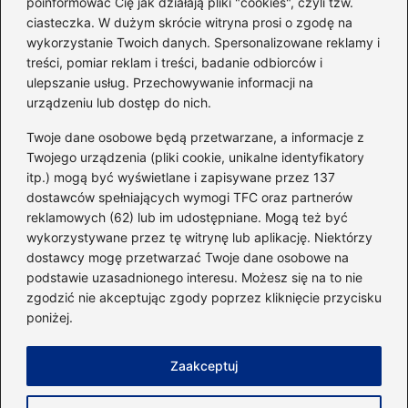
poinformować Cię jak działają pliki "cookies", czyli tzw.
ciasteczka. W dużym skrócie witryna prosi o zgodę na
Idealny garnitur: jak dobrać
wykorzystanie Twoich danych. Spersonalizowane reklamy i
go do swojej sylwetki?
treści, pomiar reklam i treści, badanie odbiorców i
ulepszanie usług. Przechowywanie informacji na
urządzeniu lub dostęp do nich.
Kategorie
Twoje dane osobowe będą przetwarzane, a informacje z
Twojego urządzenia (pliki cookie, unikalne identyfikatory
itp.) mogą być wyświetlane i zapisywane przez 137
Dieta i kalorie
(221)
dostawców spełniających wymogi TFC oraz partnerów
Fitness
(236)
reklamowych (62) lub im udostępniane. Mogą też być
Siłownia
(101)
wykorzystywane przez tę witrynę lub aplikację. Niektórzy
Sport
(60)
dostawcy mogę przetwarzać Twoje dane osobowe na
podstawie uzasadnionego interesu. Możesz się na to nie
Sprzęt i akcesoria
(25)
zgodzić nie akceptując zgody poprzez kliknięcie przycisku
Suplementy
(38)
poniżej.
Sylwetka i trening
(18)
Zaakceptuj