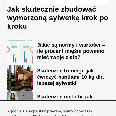
Jak skutecznie zbudować
wymarzoną sylwetkę krok po
kroku
Jakie są normy i wartości –
ile procent mięśni powinno
mieć twoje ciało?
Skuteczne treningi: jak
ćwiczyć hantlami 10 kg dla
lepszej sylwetki
Skuteczne metody, jak
schudnąć i wyrzeźbić
sylwetkę w zaledwie 90 dni
Zgodnie z europejskim prawem, mamy obowiązek