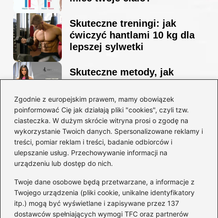
Skuteczne treningi: jak
ćwiczyć hantlami 10 kg dla
lepszej sylwetki
Skuteczne metody, jak
schudnąć i wyrzeźbić
sylwetkę w zaledwie 90 dni
Zgodnie z europejskim prawem, mamy obowiązek
poinformować Cię jak działają pliki "cookies", czyli tzw.
ciasteczka. W dużym skrócie witryna prosi o zgodę na
Idealny garnitur: jak dobrać
wykorzystanie Twoich danych. Spersonalizowane reklamy i
go do swojej sylwetki?
treści, pomiar reklam i treści, badanie odbiorców i
ulepszanie usług. Przechowywanie informacji na
urządzeniu lub dostęp do nich.
Kategorie
Twoje dane osobowe będą przetwarzane, a informacje z
Twojego urządzenia (pliki cookie, unikalne identyfikatory
itp.) mogą być wyświetlane i zapisywane przez 137
Dieta i kalorie
(221)
dostawców spełniających wymogi TFC oraz partnerów