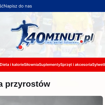
ść
Napisz do nas
Dieta i kalorie
Siłownia
Suplementy
Sprzęt i akcesoria
Sylwetk
la przyrostów