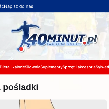
ść
Napisz do nas
Dieta i kalorie
Siłownia
Suplementy
Sprzęt i akcesoria
Sylwetk
 pośladki