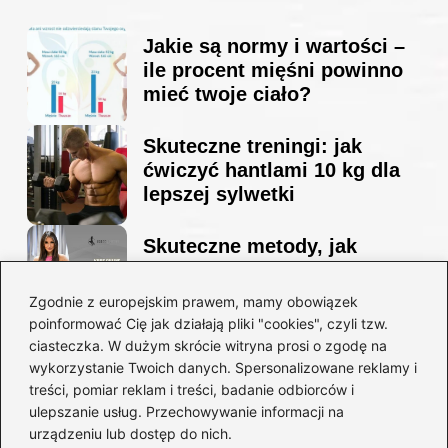
Jakie są normy i wartości –
ile procent mięśni powinno
mieć twoje ciało?
Skuteczne treningi: jak
ćwiczyć hantlami 10 kg dla
lepszej sylwetki
Skuteczne metody, jak
schudnąć i wyrzeźbić
sylwetkę w zaledwie 90 dni
Zgodnie z europejskim prawem, mamy obowiązek
poinformować Cię jak działają pliki "cookies", czyli tzw.
ciasteczka. W dużym skrócie witryna prosi o zgodę na
Idealny garnitur: jak dobrać
wykorzystanie Twoich danych. Spersonalizowane reklamy i
go do swojej sylwetki?
treści, pomiar reklam i treści, badanie odbiorców i
ulepszanie usług. Przechowywanie informacji na
urządzeniu lub dostęp do nich.