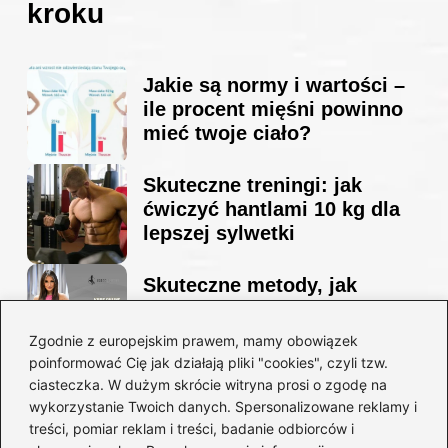
kroku
Jakie są normy i wartości –
ile procent mięśni powinno
mieć twoje ciało?
Skuteczne treningi: jak
ćwiczyć hantlami 10 kg dla
lepszej sylwetki
Skuteczne metody, jak
schudnąć i wyrzeźbić
sylwetkę w zaledwie 90 dni
Zgodnie z europejskim prawem, mamy obowiązek
poinformować Cię jak działają pliki "cookies", czyli tzw.
ciasteczka. W dużym skrócie witryna prosi o zgodę na
Idealny garnitur: jak dobrać
wykorzystanie Twoich danych. Spersonalizowane reklamy i
go do swojej sylwetki?
treści, pomiar reklam i treści, badanie odbiorców i