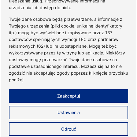
ulepszanie usług. Przechowywanie informacji na
urządzeniu lub dostęp do nich.
Kategorie
Twoje dane osobowe będą przetwarzane, a informacje z
Twojego urządzenia (pliki cookie, unikalne identyfikatory
itp.) mogą być wyświetlane i zapisywane przez 137
Dieta i kalorie
(221)
dostawców spełniających wymogi TFC oraz partnerów
Fitness
(236)
reklamowych (62) lub im udostępniane. Mogą też być
Siłownia
(101)
wykorzystywane przez tę witrynę lub aplikację. Niektórzy
Sport
(60)
dostawcy mogę przetwarzać Twoje dane osobowe na
podstawie uzasadnionego interesu. Możesz się na to nie
Sprzęt i akcesoria
(25)
zgodzić nie akceptując zgody poprzez kliknięcie przycisku
Suplementy
(38)
poniżej.
Sylwetka i trening
(18)
Zaakceptuj
Strona główna
Zasady użytkowania
Prywatność
Ustawienia
Napisz do nas
Copyright © 2026 40minut.pl
Odrzuć