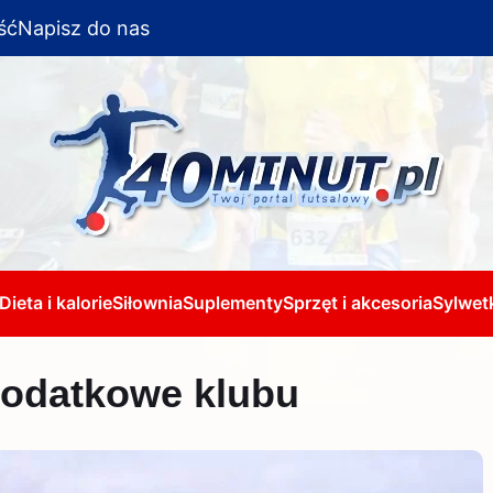
ść
Napisz do nas
Dieta i kalorie
Siłownia
Suplementy
Sprzęt i akcesoria
Sylwetk
podatkowe klubu