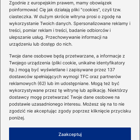
sylwetkę w zaledwie 90 dni
Zgodnie z europejskim prawem, mamy obowiązek
poinformować Cię jak działają pliki "cookies", czyli tzw.
ciasteczka. W dużym skrócie witryna prosi o zgodę na
Idealny garnitur: jak dobrać
wykorzystanie Twoich danych. Spersonalizowane reklamy i
go do swojej sylwetki?
treści, pomiar reklam i treści, badanie odbiorców i
ulepszanie usług. Przechowywanie informacji na
urządzeniu lub dostęp do nich.
Kategorie
Twoje dane osobowe będą przetwarzane, a informacje z
Twojego urządzenia (pliki cookie, unikalne identyfikatory
itp.) mogą być wyświetlane i zapisywane przez 137
Dieta i kalorie
(221)
dostawców spełniających wymogi TFC oraz partnerów
Fitness
(236)
reklamowych (62) lub im udostępniane. Mogą też być
Siłownia
(101)
wykorzystywane przez tę witrynę lub aplikację. Niektórzy
Sport
(60)
dostawcy mogę przetwarzać Twoje dane osobowe na
podstawie uzasadnionego interesu. Możesz się na to nie
Sprzęt i akcesoria
(25)
zgodzić nie akceptując zgody poprzez kliknięcie przycisku
Suplementy
(38)
poniżej.
Sylwetka i trening
(18)
Zaakceptuj