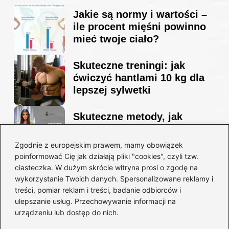
Jakie są normy i wartości –
ile procent mięśni powinno
mieć twoje ciało?
Skuteczne treningi: jak
ćwiczyć hantlami 10 kg dla
lepszej sylwetki
Skuteczne metody, jak
schudnąć i wyrzeźbić
sylwetkę w zaledwie 90 dni
Zgodnie z europejskim prawem, mamy obowiązek
poinformować Cię jak działają pliki "cookies", czyli tzw.
ciasteczka. W dużym skrócie witryna prosi o zgodę na
Idealny garnitur: jak dobrać
wykorzystanie Twoich danych. Spersonalizowane reklamy i
go do swojej sylwetki?
treści, pomiar reklam i treści, badanie odbiorców i
ulepszanie usług. Przechowywanie informacji na
urządzeniu lub dostęp do nich.
Kategorie