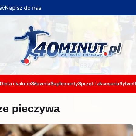
ść
Napisz do nas
Dieta i kalorie
Siłownia
Suplementy
Sprzęt i akcesoria
Sylwetk
ze pieczywa