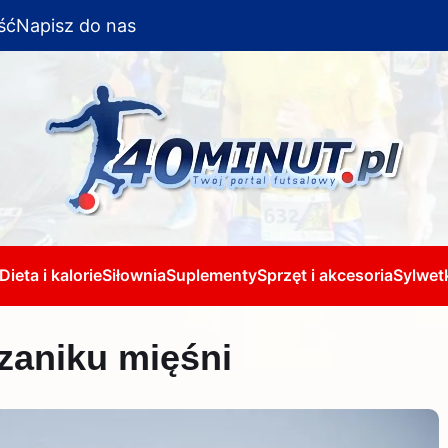
ść
Napisz do nas
Dieta i kalorie
Siłownia
Suplementy
Sprzęt i akcesoria
Sylwetk
zaniku mięśni