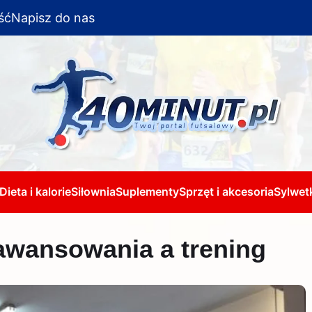
ść
Napisz do nas
Dieta i kalorie
Siłownia
Suplementy
Sprzęt i akcesoria
Sylwetk
awansowania a trening