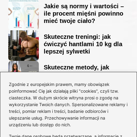
Jakie są normy i wartości –
ile procent mięśni powinno
mieć twoje ciało?
Skuteczne treningi: jak
ćwiczyć hantlami 10 kg dla
lepszej sylwetki
Skuteczne metody, jak
schudnąć i wyrzeźbić
sylwetkę w zaledwie 90 dni
Zgodnie z europejskim prawem, mamy obowiązek
poinformować Cię jak działają pliki "cookies", czyli tzw.
ciasteczka. W dużym skrócie witryna prosi o zgodę na
Idealny garnitur: jak dobrać
wykorzystanie Twoich danych. Spersonalizowane reklamy i
go do swojej sylwetki?
treści, pomiar reklam i treści, badanie odbiorców i
ulepszanie usług. Przechowywanie informacji na
urządzeniu lub dostęp do nich.
Kategorie
Twoje dane osobowe będą przetwarzane, a informacje z