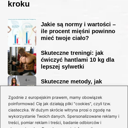
kroku
Jakie są normy i wartości –
ile procent mięśni powinno
mieć twoje ciało?
Skuteczne treningi: jak
ćwiczyć hantlami 10 kg dla
lepszej sylwetki
Skuteczne metody, jak
schudnąć i wyrzeźbić
sylwetkę w zaledwie 90 dni
Zgodnie z europejskim prawem, mamy obowiązek
poinformować Cię jak działają pliki "cookies", czyli tzw.
ciasteczka. W dużym skrócie witryna prosi o zgodę na
Idealny garnitur: jak dobrać
wykorzystanie Twoich danych. Spersonalizowane reklamy i
go do swojej sylwetki?
treści, pomiar reklam i treści, badanie odbiorców i