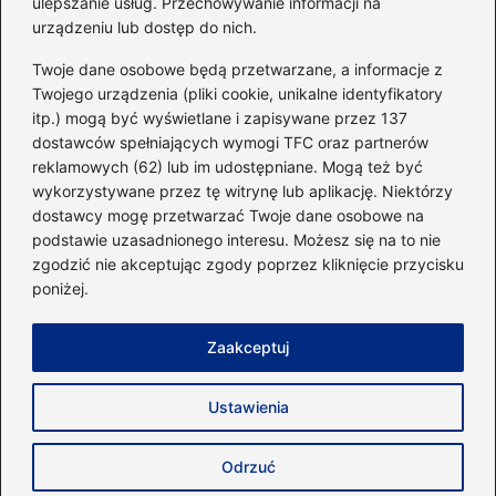
ulepszanie usług. Przechowywanie informacji na
urządzeniu lub dostęp do nich.
Kategorie
Twoje dane osobowe będą przetwarzane, a informacje z
Twojego urządzenia (pliki cookie, unikalne identyfikatory
itp.) mogą być wyświetlane i zapisywane przez 137
Dieta i kalorie
(221)
dostawców spełniających wymogi TFC oraz partnerów
Fitness
(236)
reklamowych (62) lub im udostępniane. Mogą też być
Siłownia
(101)
wykorzystywane przez tę witrynę lub aplikację. Niektórzy
Sport
(60)
dostawcy mogę przetwarzać Twoje dane osobowe na
podstawie uzasadnionego interesu. Możesz się na to nie
Sprzęt i akcesoria
(25)
zgodzić nie akceptując zgody poprzez kliknięcie przycisku
Suplementy
(38)
poniżej.
Sylwetka i trening
(18)
Zaakceptuj
Strona główna
Zasady użytkowania
Prywatność
Ustawienia
Napisz do nas
Copyright © 2026 40minut.pl
Odrzuć