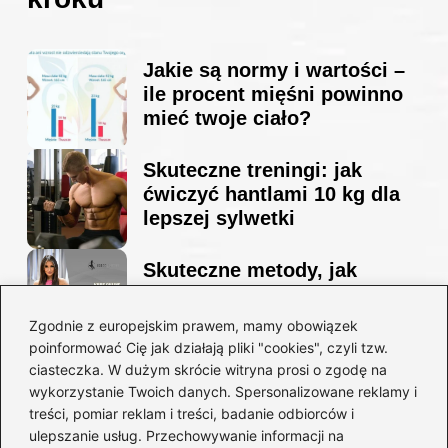
Jakie są normy i wartości –
ile procent mięśni powinno
mieć twoje ciało?
Skuteczne treningi: jak
ćwiczyć hantlami 10 kg dla
lepszej sylwetki
Skuteczne metody, jak
schudnąć i wyrzeźbić
sylwetkę w zaledwie 90 dni
Zgodnie z europejskim prawem, mamy obowiązek
poinformować Cię jak działają pliki "cookies", czyli tzw.
ciasteczka. W dużym skrócie witryna prosi o zgodę na
Idealny garnitur: jak dobrać
wykorzystanie Twoich danych. Spersonalizowane reklamy i
go do swojej sylwetki?
treści, pomiar reklam i treści, badanie odbiorców i
ulepszanie usług. Przechowywanie informacji na