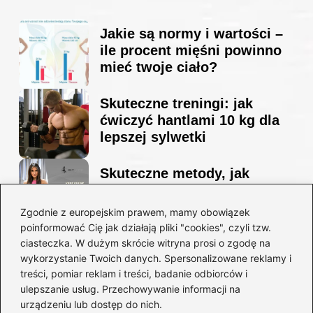
Jakie są normy i wartości –
ile procent mięśni powinno
mieć twoje ciało?
Skuteczne treningi: jak
ćwiczyć hantlami 10 kg dla
lepszej sylwetki
Skuteczne metody, jak
schudnąć i wyrzeźbić
sylwetkę w zaledwie 90 dni
Zgodnie z europejskim prawem, mamy obowiązek
poinformować Cię jak działają pliki "cookies", czyli tzw.
ciasteczka. W dużym skrócie witryna prosi o zgodę na
Idealny garnitur: jak dobrać
wykorzystanie Twoich danych. Spersonalizowane reklamy i
go do swojej sylwetki?
treści, pomiar reklam i treści, badanie odbiorców i
ulepszanie usług. Przechowywanie informacji na
urządzeniu lub dostęp do nich.