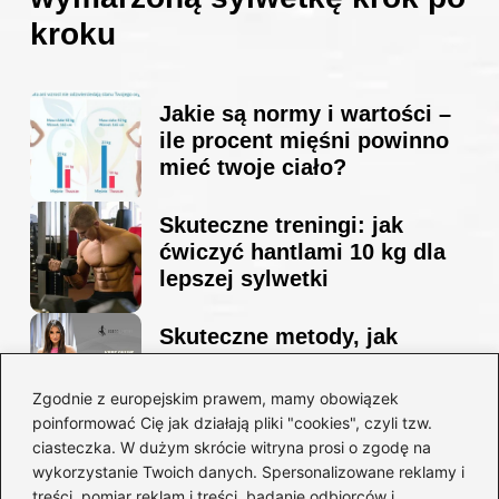
kroku
Jakie są normy i wartości –
ile procent mięśni powinno
mieć twoje ciało?
Skuteczne treningi: jak
ćwiczyć hantlami 10 kg dla
lepszej sylwetki
Skuteczne metody, jak
schudnąć i wyrzeźbić
sylwetkę w zaledwie 90 dni
Zgodnie z europejskim prawem, mamy obowiązek
poinformować Cię jak działają pliki "cookies", czyli tzw.
ciasteczka. W dużym skrócie witryna prosi o zgodę na
Idealny garnitur: jak dobrać
wykorzystanie Twoich danych. Spersonalizowane reklamy i
go do swojej sylwetki?
treści, pomiar reklam i treści, badanie odbiorców i