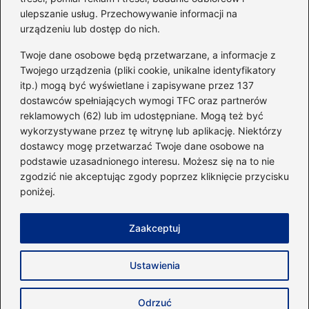
ulepszanie usług. Przechowywanie informacji na
urządzeniu lub dostęp do nich.
Kategorie
Twoje dane osobowe będą przetwarzane, a informacje z
Twojego urządzenia (pliki cookie, unikalne identyfikatory
itp.) mogą być wyświetlane i zapisywane przez 137
Dieta i kalorie
(221)
dostawców spełniających wymogi TFC oraz partnerów
Fitness
(236)
reklamowych (62) lub im udostępniane. Mogą też być
Siłownia
(101)
wykorzystywane przez tę witrynę lub aplikację. Niektórzy
Sport
(60)
dostawcy mogę przetwarzać Twoje dane osobowe na
podstawie uzasadnionego interesu. Możesz się na to nie
Sprzęt i akcesoria
(25)
zgodzić nie akceptując zgody poprzez kliknięcie przycisku
Suplementy
(38)
poniżej.
Sylwetka i trening
(18)
Zaakceptuj
Strona główna
Zasady użytkowania
Prywatność
Ustawienia
Napisz do nas
Copyright © 2026 40minut.pl
Odrzuć