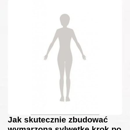
Jak skutecznie zbudować
wymarzoną sylwetkę krok po