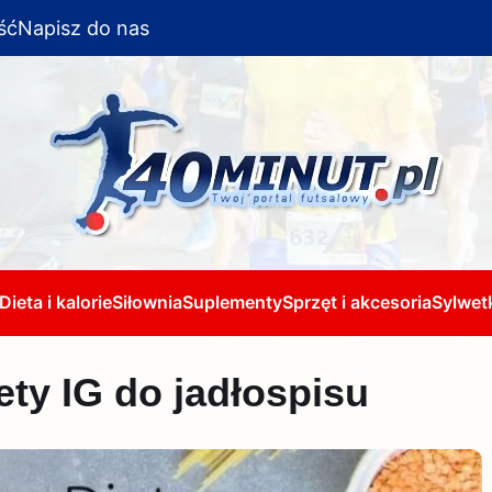
ść
Napisz do nas
Dieta i kalorie
Siłownia
Suplementy
Sprzęt i akcesoria
Sylwetk
ty IG do jadłospisu