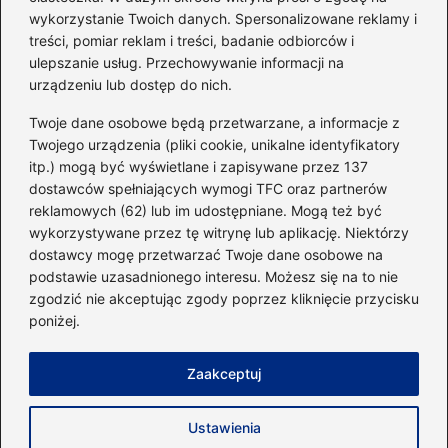
Idealny garnitur: jak dobrać
wykorzystanie Twoich danych. Spersonalizowane reklamy i
go do swojej sylwetki?
treści, pomiar reklam i treści, badanie odbiorców i
ulepszanie usług. Przechowywanie informacji na
urządzeniu lub dostęp do nich.
Kategorie
Twoje dane osobowe będą przetwarzane, a informacje z
Twojego urządzenia (pliki cookie, unikalne identyfikatory
itp.) mogą być wyświetlane i zapisywane przez 137
Dieta i kalorie
(221)
dostawców spełniających wymogi TFC oraz partnerów
Fitness
(236)
reklamowych (62) lub im udostępniane. Mogą też być
Siłownia
(101)
wykorzystywane przez tę witrynę lub aplikację. Niektórzy
Sport
(60)
dostawcy mogę przetwarzać Twoje dane osobowe na
podstawie uzasadnionego interesu. Możesz się na to nie
Sprzęt i akcesoria
(25)
zgodzić nie akceptując zgody poprzez kliknięcie przycisku
Suplementy
(38)
poniżej.
Sylwetka i trening
(18)
Zaakceptuj
Strona główna
Zasady użytkowania
Prywatność
Ustawienia