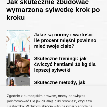
Jak skutecznie zbudować
wymarzoną sylwetkę krok po
kroku
Jakie są normy i wartości –
ile procent mięśni powinno
mieć twoje ciało?
Skuteczne treningi: jak
ćwiczyć hantlami 10 kg dla
lepszej sylwetki
Skuteczne metody, jak
schudnąć i wyrzeźbić
sylwetkę w zaledwie 90 dni
Zgodnie z europejskim prawem, mamy obowiązek
poinformować Cię jak działają pliki "cookies", czyli tzw.
ciasteczka. W dużym skrócie witryna prosi o zgodę na