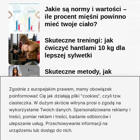
Jakie są normy i wartości –
ile procent mięśni powinno
mieć twoje ciało?
Skuteczne treningi: jak
ćwiczyć hantlami 10 kg dla
lepszej sylwetki
Skuteczne metody, jak
schudnąć i wyrzeźbić
sylwetkę w zaledwie 90 dni
Zgodnie z europejskim prawem, mamy obowiązek
poinformować Cię jak działają pliki "cookies", czyli tzw.
ciasteczka. W dużym skrócie witryna prosi o zgodę na
Idealny garnitur: jak dobrać
wykorzystanie Twoich danych. Spersonalizowane reklamy i
go do swojej sylwetki?
treści, pomiar reklam i treści, badanie odbiorców i
ulepszanie usług. Przechowywanie informacji na
urządzeniu lub dostęp do nich.
Kategorie