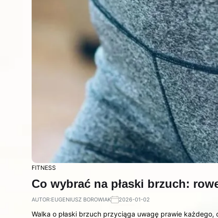
FITNESS
Co wybrać na płaski brzuch: rowe
AUTOR:
EUGENIUSZ BOROWIAK
2026-01-02
Walka o płaski brzuch przyciąga uwagę prawie każdego, c