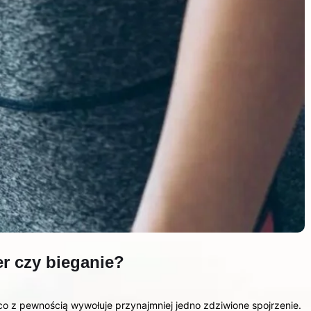
r czy bieganie?
o z pewnością wywołuje przynajmniej jedno zdziwione spojrzenie.