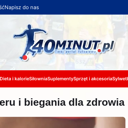
ść
Napisz do nas
Dieta i kalorie
Siłownia
Suplementy
Sprzęt i akcesoria
Sylwetk
eru i biegania dla zdrowia