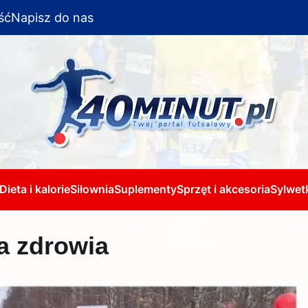
ść
Napisz do nas
Dieta i kalorie
Siłownia
Suplementy
Sprzęt i akcesoria
Sylwetk
a zdrowia