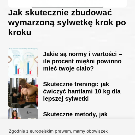
Jak skutecznie zbudować
wymarzoną sylwetkę krok po
kroku
Jakie są normy i wartości –
ile procent mięśni powinno
mieć twoje ciało?
Skuteczne treningi: jak
ćwiczyć hantlami 10 kg dla
lepszej sylwetki
Skuteczne metody, jak
schudnąć i wyrzeźbić
sylwetkę w zaledwie 90 dni
Zgodnie z europejskim prawem, mamy obowiązek