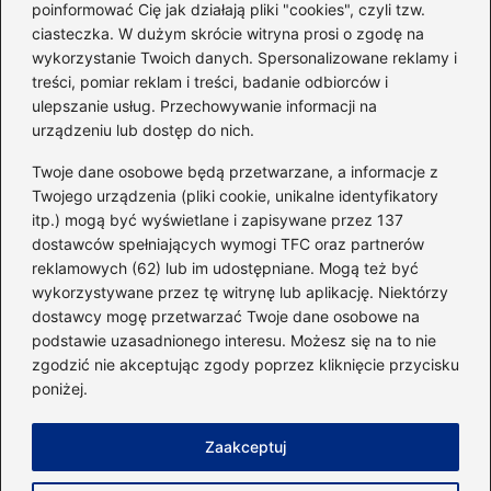
poinformować Cię jak działają pliki "cookies", czyli tzw.
ciasteczka. W dużym skrócie witryna prosi o zgodę na
Idealny garnitur: jak dobrać
wykorzystanie Twoich danych. Spersonalizowane reklamy i
go do swojej sylwetki?
treści, pomiar reklam i treści, badanie odbiorców i
ulepszanie usług. Przechowywanie informacji na
urządzeniu lub dostęp do nich.
Kategorie
Twoje dane osobowe będą przetwarzane, a informacje z
Twojego urządzenia (pliki cookie, unikalne identyfikatory
itp.) mogą być wyświetlane i zapisywane przez 137
Dieta i kalorie
(221)
dostawców spełniających wymogi TFC oraz partnerów
Fitness
(236)
reklamowych (62) lub im udostępniane. Mogą też być
Siłownia
(101)
wykorzystywane przez tę witrynę lub aplikację. Niektórzy
Sport
(60)
dostawcy mogę przetwarzać Twoje dane osobowe na
podstawie uzasadnionego interesu. Możesz się na to nie
Sprzęt i akcesoria
(25)
zgodzić nie akceptując zgody poprzez kliknięcie przycisku
Suplementy
(38)
poniżej.
Sylwetka i trening
(18)
Zaakceptuj