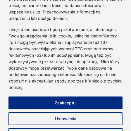
go do swojej sylwetki?
treści, pomiar reklam i treści, badanie odbiorców i
ulepszanie usług. Przechowywanie informacji na
urządzeniu lub dostęp do nich.
Kategorie
Twoje dane osobowe będą przetwarzane, a informacje z
Twojego urządzenia (pliki cookie, unikalne identyfikatory
itp.) mogą być wyświetlane i zapisywane przez 137
Dieta i kalorie
(221)
dostawców spełniających wymogi TFC oraz partnerów
Fitness
(236)
reklamowych (62) lub im udostępniane. Mogą też być
Siłownia
(101)
wykorzystywane przez tę witrynę lub aplikację. Niektórzy
Sport
(60)
dostawcy mogę przetwarzać Twoje dane osobowe na
podstawie uzasadnionego interesu. Możesz się na to nie
Sprzęt i akcesoria
(25)
zgodzić nie akceptując zgody poprzez kliknięcie przycisku
Suplementy
(38)
poniżej.
Sylwetka i trening
(18)
Zaakceptuj
Strona główna
Zasady użytkowania
Prywatność
Ustawienia
Napisz do nas