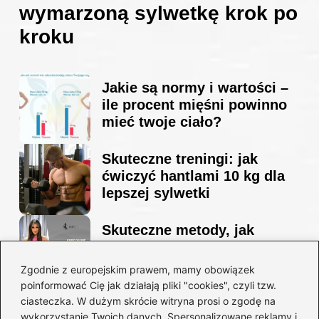
wymarzoną sylwetkę krok po
kroku
Jakie są normy i wartości –
ile procent mięśni powinno
mieć twoje ciało?
Skuteczne treningi: jak
ćwiczyć hantlami 10 kg dla
lepszej sylwetki
Skuteczne metody, jak
schudnąć i wyrzeźbić
sylwetkę w zaledwie 90 dni
Zgodnie z europejskim prawem, mamy obowiązek
poinformować Cię jak działają pliki "cookies", czyli tzw.
ciasteczka. W dużym skrócie witryna prosi o zgodę na
Idealny garnitur: jak dobrać
wykorzystanie Twoich danych. Spersonalizowane reklamy i