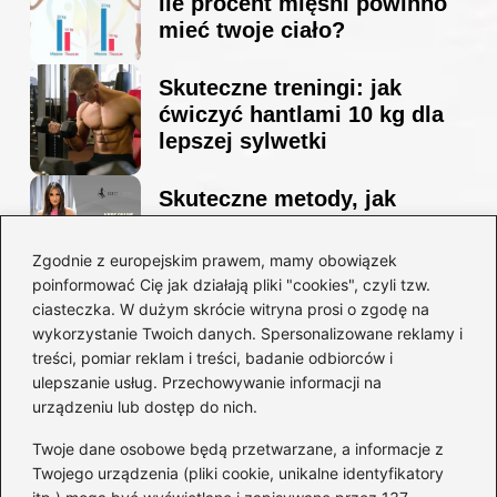
ile procent mięśni powinno
mieć twoje ciało?
Skuteczne treningi: jak
ćwiczyć hantlami 10 kg dla
lepszej sylwetki
Skuteczne metody, jak
schudnąć i wyrzeźbić
sylwetkę w zaledwie 90 dni
Zgodnie z europejskim prawem, mamy obowiązek
poinformować Cię jak działają pliki "cookies", czyli tzw.
ciasteczka. W dużym skrócie witryna prosi o zgodę na
Idealny garnitur: jak dobrać
wykorzystanie Twoich danych. Spersonalizowane reklamy i
go do swojej sylwetki?
treści, pomiar reklam i treści, badanie odbiorców i
ulepszanie usług. Przechowywanie informacji na
urządzeniu lub dostęp do nich.
Kategorie
Twoje dane osobowe będą przetwarzane, a informacje z
Twojego urządzenia (pliki cookie, unikalne identyfikatory