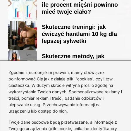
ile procent mięśni powinno
mieć twoje ciało?
Skuteczne treningi: jak
ćwiczyć hantlami 10 kg dla
lepszej sylwetki
Skuteczne metody, jak
schudnąć i wyrzeźbić
sylwetkę w zaledwie 90 dni
Zgodnie z europejskim prawem, mamy obowiązek
poinformować Cię jak działają pliki "cookies", czyli tzw.
ciasteczka. W dużym skrócie witryna prosi o zgodę na
Idealny garnitur: jak dobrać
wykorzystanie Twoich danych. Spersonalizowane reklamy i
go do swojej sylwetki?
treści, pomiar reklam i treści, badanie odbiorców i
ulepszanie usług. Przechowywanie informacji na
urządzeniu lub dostęp do nich.
Kategorie
Twoje dane osobowe będą przetwarzane, a informacje z
Twojego urządzenia (pliki cookie, unikalne identyfikatory