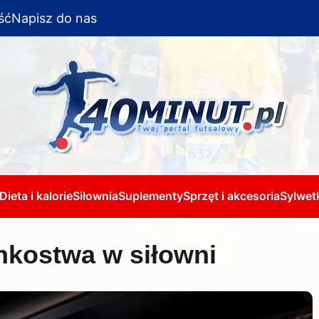
ść
Napisz do nas
Dieta i kalorie
Siłownia
Suplementy
Sprzęt i akcesoria
Sylwetk
nkostwa w siłowni