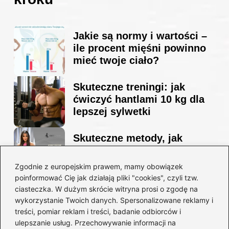
Jakie są normy i wartości –
ile procent mięśni powinno
mieć twoje ciało?
Skuteczne treningi: jak
ćwiczyć hantlami 10 kg dla
lepszej sylwetki
Skuteczne metody, jak
schudnąć i wyrzeźbić
sylwetkę w zaledwie 90 dni
Zgodnie z europejskim prawem, mamy obowiązek
poinformować Cię jak działają pliki "cookies", czyli tzw.
ciasteczka. W dużym skrócie witryna prosi o zgodę na
Idealny garnitur: jak dobrać
wykorzystanie Twoich danych. Spersonalizowane reklamy i
go do swojej sylwetki?
treści, pomiar reklam i treści, badanie odbiorców i
ulepszanie usług. Przechowywanie informacji na