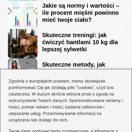
Jakie są normy i wartości –
ile procent mięśni powinno
mieć twoje ciało?
Skuteczne treningi: jak
ćwiczyć hantlami 10 kg dla
lepszej sylwetki
Skuteczne metody, jak
schudnąć i wyrzeźbić
sylwetkę w zaledwie 90 dni
Zgodnie z europejskim prawem, mamy obowiązek
poinformować Cię jak działają pliki "cookies", czyli tzw.
ciasteczka. W dużym skrócie witryna prosi o zgodę na
Idealny garnitur: jak dobrać
wykorzystanie Twoich danych. Spersonalizowane reklamy i
go do swojej sylwetki?
treści, pomiar reklam i treści, badanie odbiorców i
ulepszanie usług. Przechowywanie informacji na
urządzeniu lub dostęp do nich.
Kategorie
Twoje dane osobowe będą przetwarzane, a informacje z