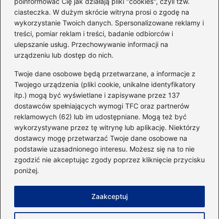
poinformować Cię jak działają pliki "cookies", czyli tzw.
ciasteczka. W dużym skrócie witryna prosi o zgodę na
Idealny garnitur: jak dobrać
wykorzystanie Twoich danych. Spersonalizowane reklamy i
go do swojej sylwetki?
treści, pomiar reklam i treści, badanie odbiorców i
ulepszanie usług. Przechowywanie informacji na
urządzeniu lub dostęp do nich.
Kategorie
Twoje dane osobowe będą przetwarzane, a informacje z
Twojego urządzenia (pliki cookie, unikalne identyfikatory
itp.) mogą być wyświetlane i zapisywane przez 137
Dieta i kalorie
(221)
dostawców spełniających wymogi TFC oraz partnerów
Fitness
(236)
reklamowych (62) lub im udostępniane. Mogą też być
Siłownia
(101)
wykorzystywane przez tę witrynę lub aplikację. Niektórzy
Sport
(60)
dostawcy mogę przetwarzać Twoje dane osobowe na
podstawie uzasadnionego interesu. Możesz się na to nie
Sprzęt i akcesoria
(25)
zgodzić nie akceptując zgody poprzez kliknięcie przycisku
Suplementy
(38)
poniżej.
Sylwetka i trening
(18)
Zaakceptuj