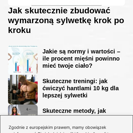
Jak skutecznie zbudować
wymarzoną sylwetkę krok po
kroku
Jakie są normy i wartości –
ile procent mięśni powinno
mieć twoje ciało?
Skuteczne treningi: jak
ćwiczyć hantlami 10 kg dla
lepszej sylwetki
Skuteczne metody, jak
schudnąć i wyrzeźbić
sylwetkę w zaledwie 90 dni
Zgodnie z europejskim prawem, mamy obowiązek